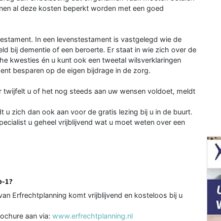
unnen al deze kosten beperkt worden met een goed
estament. In een levenstesta­ment is vastgelegd wie de
eld bij dementie of een beroerte. Er staat in wie zich over de
che kwesties én u kunt ook een tweetal wilsverklarin­gen
t besparen op de eigen bijdrage in de zorg.
 twijfelt u of het nog steeds aan uw wensen voldoet, meldt
u zich dan ook aan voor de gratis lezing bij u in de buurt.
pecialist u geheel vrijblij­vend wat u moet weten over een
p-1?
van Erfrechtplanning komt vrijblijvend en kosteloos bij u
brochure aan via:
www.erfrechtplanning.nl