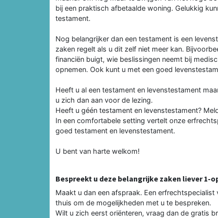
bij een praktisch afbetaalde woning. Gelukkig k
testament.
Nog belangrijker dan een testament is een levenst
zaken regelt als u dit zelf niet meer kan. Bijvoorbe
financiën buigt, wie be­slissingen neemt bij medis
opnemen. Ook kunt u met een goed levenstestamen
Heeft u al een testament en levenstestament maar
u zich dan aan voor de lezing.
Heeft u géén testament en levenstesta­ment? Meldt 
In een comfortabele setting vertelt onze erfrechts
goed testament en levenstestament.
U bent van harte welkom!
Bespreekt u deze belangrijke zaken liever 1-o
Maakt u dan een afspraak. Een erf­rechtspecialist 
thuis om de mogelijkheden met u te bespreken.
Wilt u zich eerst oriënteren, vraag dan de gratis 