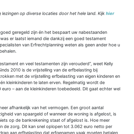
 lezingen op diverse locaties door het hele land. Kijk
hier
 goed geregeld zijn én het bespaart uw nabestaanden
o was er laatst iemand die dankzij een goed testament
pecialisten van Erfrechtplanning we­ten als geen ander hoe u
 behalen.
estament en veel testamenten zijn verouderd”, weet Kelly
ds 2010 is de vrijstelling van de erfbelasting bij
rokken met de vrijstelling erfbelasting van eigen kinderen en
én kleinkinderen te laten erven. Re­gelmatig wordt de
0 euro – aan de kleinkinderen toebedeeld. Dit gaat echter wel
meer afhankelijk van het vermo­gen. Een groot aantal
igheid van spaargeld of wanneer de woning is afge­lost, is
ets op de bankrekening staat of afgelost is. Hoe meer
n de zorg. Dit kan snel oplopen tot 3.062 euro netto per
ag aan erfbe­lasting dat erfgenamen vaak moeten be­talen