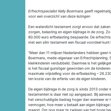
Erfrechtspecialist Kelly Boermans geeft regelmatig
voor een overzicht van deze lezingen
Een waterdicht testament zorgt ervoor dat zaken
zorgen, belasting en ei­gen bijdrage in de zorg. Z
80.000 euro erfbelasting bespaarde. De erf­rechts
met een slim tes­tament een fiscaal voordeel kunt
“Meer dan 11 miljoen Nederlanders heb­ben geen t
Boermans, me­de-eigenaar van Erfrechtplanning. Sin
kleinkinderen verdubbeld. Daarmee is het gelijkget
is het fiscaal gunstiger geworden om de kinde­ren 
maximale vrijstelling voor de erfbelasting – 26.23
ten koste van de erfenis van de eigen kinderen.
De eigen bijdrage in de zorg is sinds 2013 onder 
testamenten is daar niet op aangepast. Bij aanwez
het verschuldigde bedrag hoger dan wanneer er ni
vermogen, hoe meer u betaalt aan eigen bijdrage i
maand. Om nog maar te zwijgen van het hoge bedr