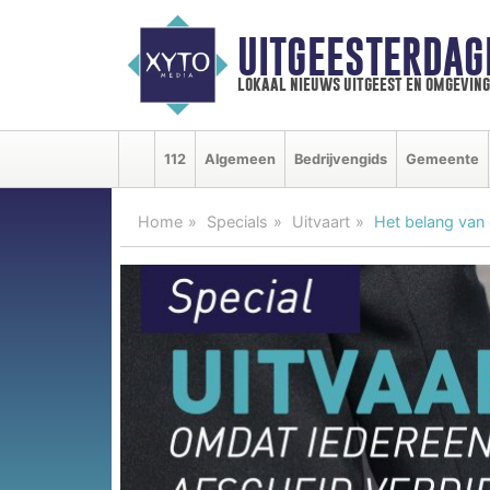
UITGEESTERDAG
lokaal nieuws uitgeest en omgeving
112
Algemeen
Bedrijvengids
Gemeente
Home
Specials
Uitvaart
Het belang van