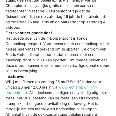
staan, geeft net dat beetje extra. Als member van Le
Champion kun je jaarlijks gratis deelnemen aan vier
fietstochten. Naast de 7-Dorpentocht zijn dat de
Duinentocht, dit jaar op zaterdag 26 juli, de Kastelentocht
op zaterdag 16 augustus en de Markertoer op zaterdag 4
oktober.
Fiets voor het goede doel
Het goede doel van de 7-Dorpentocht is Fonds
Gehandicaptensport. Voor mensen met een handicap is het
helaas niet vanzelfsprekend om te sporten. De droom van
Fonds Gehandicaptensport is dat iedereen met een
handicap dicht bij huis kan sporten. Om mee te helpen aan
deze droom kunnen deelnemers een vrijwillige donatie doen
bij hun inschrijving.
Inschrijven
Wil jij meefietsen op zondag 25 mei? Schrijf je dan voor
vrijdag 23 mei 12.00 uur in via
www.lechampion.nl/7-
dorpentocht
. Alle deelnemers krijgen een volledig uitgepijlde
route, het GPX-bestand van de route, een stuurbordje,
stempelkaart en goede ravitaillering onderweg. Het is
mogelijk om een medaille als herinnering bij te kopen.
Afhankelijk van de gekozen afstand betalen reguliere