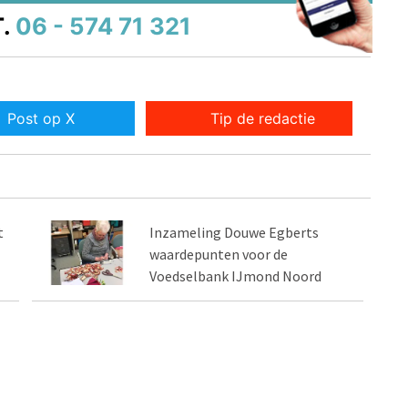
.
06 - 574 71 321
Post op X
Tip de redactie
t
Inzameling Douwe Egberts
waardepunten voor de
Voedselbank IJmond Noord