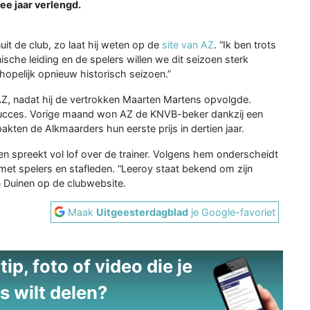
ee jaar verlengd.
it de club, zo laat hij weten op de
site van AZ
. “Ik ben trots
ische leiding en de spelers willen we dit seizoen sterk
hopelijk opnieuw historisch seizoen.”
ij AZ, nadat hij de vertrokken Maarten Martens opvolgde.
 succes. Vorige maand won AZ de KNVB-beker dankzij een
ten de Alkmaarders hun eerste prijs in dertien jaar.
n spreekt vol lof over de trainer. Volgens hem onderscheidt
met spelers en stafleden. “Leeroy staat bekend om zijn
n Duinen op de clubwebsite.
Maak
Uitgeesterdagblad
je Google-favoriet
ip, foto of video die je
s wilt delen?