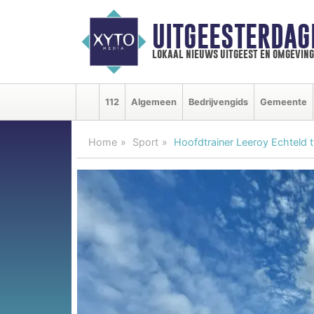
UITGEESTERDAG
lokaal nieuws uitgeest en omgeving
112
Algemeen
Bedrijvengids
Gemeente
Home
Sport
Hoofdtrainer Leeroy Echteld t