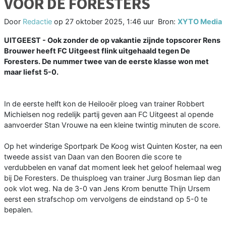
VOOR DE FORESTERS
Door
Redactie
op
27 oktober 2025, 1:46 uur
Bron:
XYTO Media
UITGEEST - Ook zonder de op vakantie zijnde topscorer Rens
Brouwer heeft FC Uitgeest flink uitgehaald tegen De
Foresters. De nummer twee van de eerste klasse won met
maar liefst 5-0.
In de eerste helft kon de Heilooër ploeg van trainer Robbert
Michielsen nog redelijk partij geven aan FC Uitgeest al opende
aanvoerder Stan Vrouwe na een kleine twintig minuten de score.
Op het winderige Sportpark De Koog wist Quinten Koster, na een
tweede assist van Daan van den Booren die score te
verdubbelen en vanaf dat moment leek het geloof helemaal weg
bij De Foresters. De thuisploeg van trainer Jurg Bosman liep dan
ook vlot weg. Na de 3-0 van Jens Krom benutte Thijn Ursem
eerst een strafschop om vervolgens de eindstand op 5-0 te
bepalen.