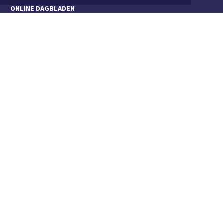
ONLINE DAGBLADEN
Overige dagbladen in de regio
Algemene voorwaarden
Disclaimer
Privacy Statement
Copyright (c) 2026 | Uitgeesterdagblad.nl - Alle rechten