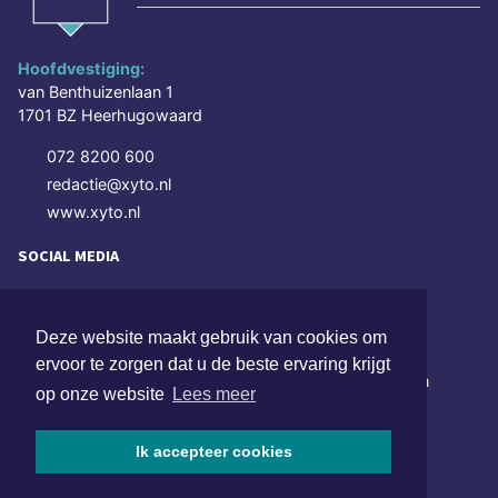
Hoofdvestiging:
van Benthuizenlaan 1
1701 BZ Heerhugowaard
072 8200 600
redactie@xyto.nl
www.xyto.nl
SOCIAL MEDIA
Deze website maakt gebruik van cookies om
NIEUWSBRIEF AANMELDEN
ervoor te zorgen dat u de beste ervaring krijgt
Schrijf je in voor onze nieuwsbrief en krijg wekelijks een
op onze website
Lees meer
samenvatting van alle gebeurtenissen uit jouw regio.
Ik accepteer cookies
Aanmelden