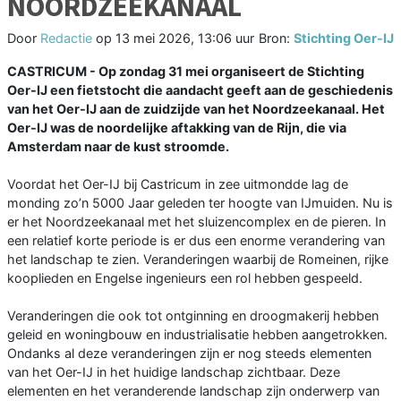
NOORDZEEKANAAL
Door
Redactie
op
13 mei 2026, 13:06 uur
Bron:
Stichting Oer-IJ
CASTRICUM - Op zondag 31 mei organiseert de Stichting
Oer-IJ een fietstocht die aandacht geeft aan de geschiedenis
van het Oer-IJ aan de zuidzijde van het Noordzeekanaal. Het
Oer-IJ was de noordelijke aftakking van de Rijn, die via
Amsterdam naar de kust stroomde.
Voordat het Oer-IJ bij Castricum in zee uitmondde lag de
monding zo’n 5000 Jaar geleden ter hoogte van IJmuiden. Nu is
er het Noordzeekanaal met het sluizencomplex en de pieren. In
een relatief korte periode is er dus een enorme verandering van
het landschap te zien. Veranderingen waarbij de Romeinen, rijke
kooplieden en Engelse ingenieurs een rol hebben gespeeld.
Veranderingen die ook tot ontginning en droogmakerij hebben
geleid en woningbouw en industrialisatie hebben aangetrokken.
Ondanks al deze veranderingen zijn er nog steeds elementen
van het Oer-IJ in het huidige landschap zichtbaar. Deze
elementen en het veranderende landschap zijn onderwerp van