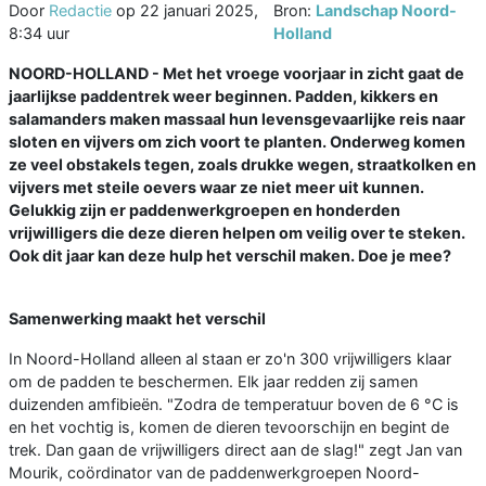
Door
Redactie
op
22 januari 2025,
Bron:
Landschap Noord-
8:34 uur
Holland
NOORD-HOLLAND - Met het vroege voorjaar in zicht gaat de
jaarlijkse paddentrek weer beginnen. Padden, kikkers en
salamanders maken massaal hun levensgevaarlijke reis naar
sloten en vijvers om zich voort te planten. Onderweg komen
ze veel obstakels tegen, zoals drukke wegen, straatkolken en
vijvers met steile oevers waar ze niet meer uit kunnen.
Gelukkig zijn er paddenwerkgroepen en honderden
vrijwilligers die deze dieren helpen om veilig over te steken.
Ook dit jaar kan deze hulp het verschil maken. Doe je mee?
Samenwerking maakt het verschil
In Noord-Holland alleen al staan er zo'n 300 vrijwilligers klaar
om de padden te beschermen. Elk jaar redden zij samen
duizenden amfibieën. "Zodra de temperatuur boven de 6 °C is
en het vochtig is, komen de dieren tevoorschijn en begint de
trek. Dan gaan de vrijwilligers direct aan de slag!" zegt Jan van
Mourik, coördinator van de paddenwerkgroepen Noord-