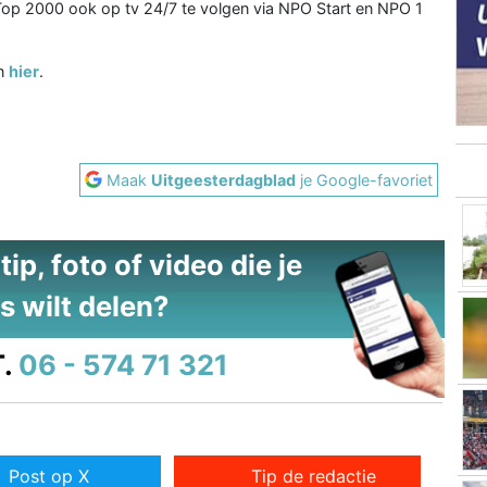
Top 2000 ook op tv 24/7 te volgen via NPO Start en NPO 1
an
hier
.
Maak
Uitgeesterdagblad
je Google-favoriet
ip, foto of video die je
s wilt delen?
.
06 - 574 71 321
Post op X
Tip de redactie