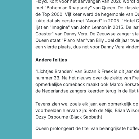
Floyd. Kort voor het aanvangen van 2026 wordt de 
met "Bohemian Rhapsody" van Queen. De klassieke
de Top 2000. Vijf keer werd de hegemonie van Qu
lukte dat als eerste met "Avond" in 2005. "Hotel 
lijst en "Imagine" van John Lennon in 2015. De la
Coaster" van Danny Vera. De Zeeuwse zanger staat 
Queen staat "Piano Man"van Billy Joel dit jaar tw
een vierde plaats, dus net voor Danny Vera vinde
Andere feitjes
"Lichtjes Branden" van Suzan & Freek is dit jaa
nummer 33. Na het nieuws over de ziekte van Fre
opmerkelijke comeback maakt ook Marco Borsato
de Nederlandse zangers keerden terug in de lijst te
Tevens zien we, zoals elk jaar, een opmerkelijk o
voorbeelden hiervan zijn: Rob de Nijs, Brian Wil
Ozzy Osbourne (Black Sabbath)
Queen prolongeert de titel van belangrijkste hoflev