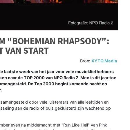
T/M "BOHEMIAN RHAPSODY":
T VAN START
Bron:
XYTO Media
e laatste week van het jaar voor vele muziekliefhebbers
ijken naar de TOP 2000 van NPO Radio 2. Men is dit jaar toe
is samengesteld. De Top 2000 begint komende nacht en
r.
r samengesteld door vele luisteraars van alle leeftijden en
sseling aan de radio of buis gekluisterd zijn wachtend op
mber even na middernacht met "Run Like Hell" van Pink