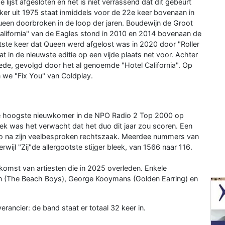
lijst afgesloten en het is niet verrassend dat dit gebeurt
r uit 1975 staat inmiddels voor de 22e keer bovenaan in
een doorbroken in de loop der jaren. Boudewijn de Groot
California" van de Eagles stond in 2010 en 2014 bovenaan de
atste keer dat Queen werd afgelost was in 2020 door "Roller
in de nieuwste editie op een vijde plaats net voor. Achter
eede, gevolgd door het al genoemde "Hotel California". Op
n we "Fix You" van Coldplay.
r de hoogste nieuwkomer in de NPO Radio 2 Top 2000 op
ek was het verwacht dat het duo dit jaar zou scoren. Een
 na zijn veelbesproken rechtszaak. Meerdee nummers van
rwijl "Zij"de allergootste stijger bleek, van 1566 naar 116.
pkomst van artiesten die in 2025 overleden. Enkele
son (The Beach Boys), George Kooymans (Golden Earring) en
erancier: de band staat er totaal 32 keer in.