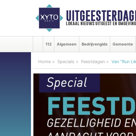
UITGEESTERDAG
lokaal nieuws uitgeest en omgeving
112
Algemeen
Bedrijvengids
Gemeente
Home
Specials
Feestdagen
Van "Run Li