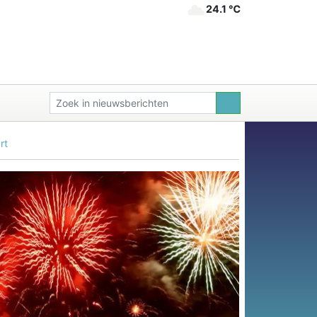
24.1 ℃
rt