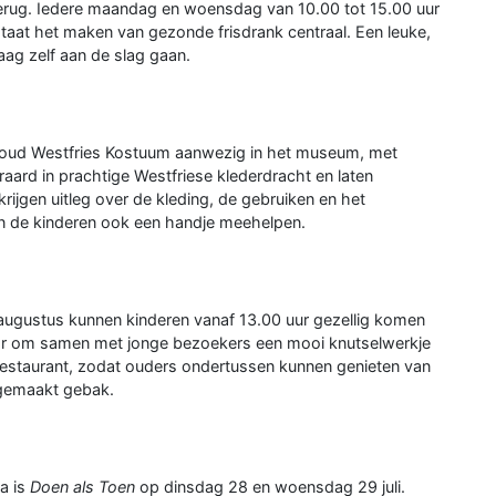
rug. Iedere maandag en woensdag van 10.00 tot 15.00 uur
taat het maken van gezonde frisdrank centraal. Een leuke,
raag zelf aan de slag gaan.
ehoud Westfries Kostuum aanwezig in het museum, met
teraard in prachtige Westfriese klederdracht en laten
ijgen uitleg over de kleding, de gebruiken en het
en de kinderen ook een handje meehelpen.
 augustus kunnen kinderen vanaf 13.00 uur gezellig komen
laar om samen met jonge bezoekers een mooi knutselwerkje
t restaurant, zodat ouders ondertussen kunnen genieten van
sgemaakt gebak.
a is
Doen als Toen
op dinsdag 28 en woensdag 29 juli.