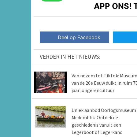
APP ONS!
T
Deel op Facebook
VERDER IN HET NIEUWS:
Van nozem tot TikTok: Museu
van de 20e Eeuw duikt in ruim 7
jaar jongerencultuur
Uniek aanbod Oorlogsmuseum
Medemblik: Ontdek de
geschiedenis vanuit een
Legerboot of Legerkano