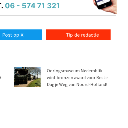
.
06 - 574 71 321
Post op X
Tip de redactie
m
Oorlogsmuseum Medemblik
0
wint bronzen award voor Beste
Dagje Weg van Noord-Holland!