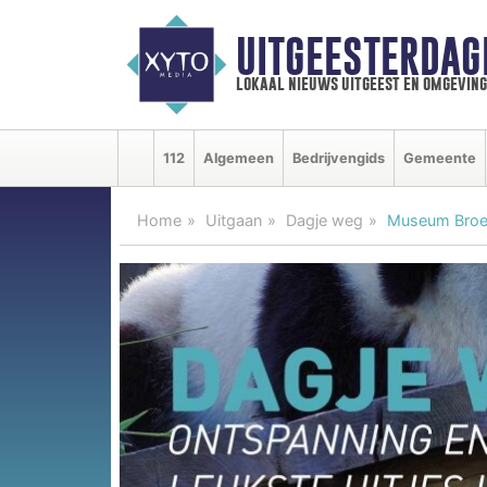
UITGEESTERDAG
lokaal nieuws uitgeest en omgeving
112
Algemeen
Bedrijvengids
Gemeente
Home
Uitgaan
Dagje weg
Museum Broeke