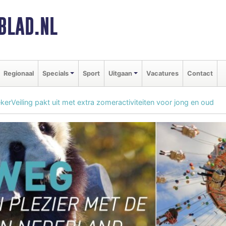
BLAD.NL
Regionaal
Specials
Sport
Uitgaan
Vacatures
Contact
rVeiling pakt uit met extra zomeractiviteiten voor jong en oud