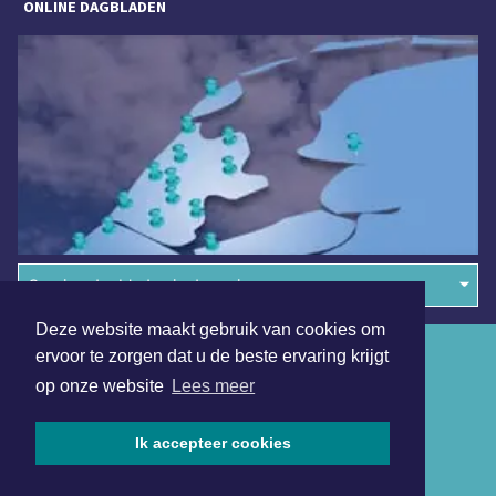
ONLINE DAGBLADEN
Overige dagbladen in de regio
Deze website maakt gebruik van cookies om
Algemene voorwaarden
ervoor te zorgen dat u de beste ervaring krijgt
op onze website
Lees meer
Disclaimer
Privacy Statement
Ik accepteer cookies
Copyright (c) 2026 | Uitgeesterdagblad.nl - Alle rechten