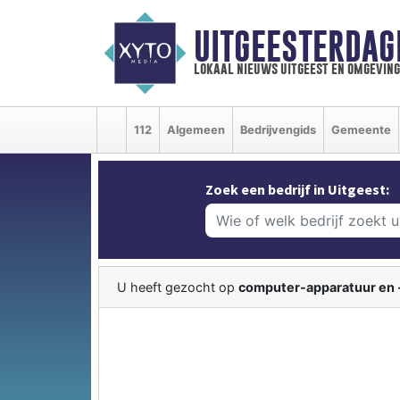
UITGEESTERDAG
lokaal nieuws uitgeest en omgeving
112
Algemeen
Bedrijvengids
Gemeente
Zoek een bedrijf in Uitgeest:
U heeft gezocht op
computer-apparatuur en