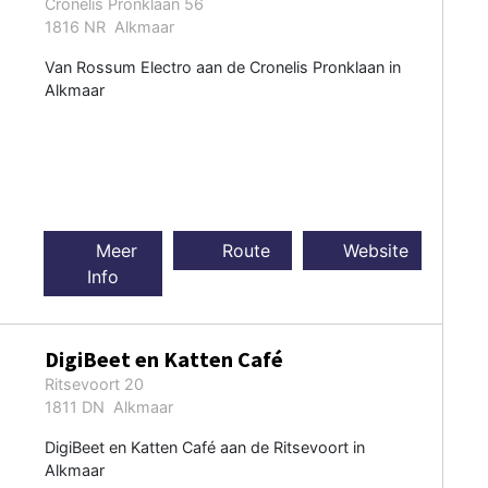
Cronelis Pronklaan 56
1816 NR Alkmaar
Van Rossum Electro aan de Cronelis Pronklaan in
Alkmaar
Meer
Route
Website
Info
DigiBeet en Katten Café
Ritsevoort 20
1811 DN Alkmaar
DigiBeet en Katten Café aan de Ritsevoort in
Alkmaar