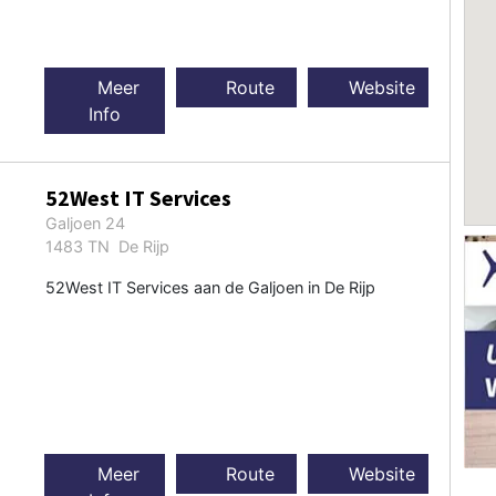
Meer
Route
Website
Info
52West IT Services
Galjoen 24
1483 TN De Rijp
52West IT Services aan de Galjoen in De Rijp
Meer
Route
Website