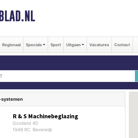
BLAD.NL
Regionaal
Specials
Sport
Uitgaan
Vacatures
Contact
 -systemen
R & S Machinebeglazing
Gooiland 4D
1948 RC Beverwijk