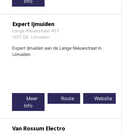
Info
Expert Ijmuiden
Lange Nieuwstraat 457
1971 GE IJmuiden
Expert Ijmuiden aan de Lange Nieuwstraat in
IJmuiden
Meer
Route
Website
Info
Van Rossum Electro