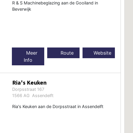
R & S Machinebeglazing aan de Gooiland in
Beverwijk
Meer
Route
Website
Info
Ria's Keuken
Dorpsstraat 167
1566 AG Assendelft
Ria's Keuken aan de Dorpsstraat in Assendelft