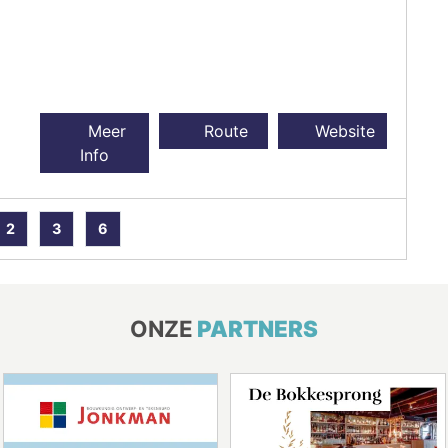
Meer
Route
Website
Info
2
3
6
ONZE
PARTNERS