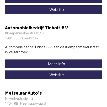
Website
Automobielbedrijf Tinholt B.V.
Klompenmakerstraat 43
1991 JJ Velserbroek
Automobielbedrijf Tinholt B.V. aan de Klompenmakerstraat
in Velserbroek
Meer Info
Website
Metselaar Auto's
Nijverheidsplein 2
1704 RB Heerhugowaard