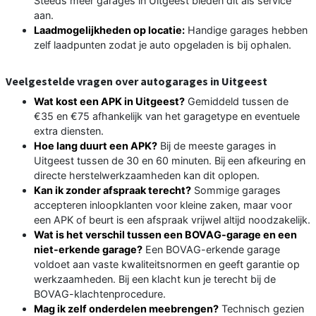
Steeds meer garages in Uitgeest bieden dit als service
aan.
Laadmogelijkheden op locatie:
Handige garages hebben
zelf laadpunten zodat je auto opgeladen is bij ophalen.
Veelgestelde vragen over autogarages in Uitgeest
Wat kost een APK in Uitgeest?
Gemiddeld tussen de
€35 en €75 afhankelijk van het garagetype en eventuele
extra diensten.
Hoe lang duurt een APK?
Bij de meeste garages in
Uitgeest tussen de 30 en 60 minuten. Bij een afkeuring en
directe herstelwerkzaamheden kan dit oplopen.
Kan ik zonder afspraak terecht?
Sommige garages
accepteren inloopklanten voor kleine zaken, maar voor
een APK of beurt is een afspraak vrijwel altijd noodzakelijk.
Wat is het verschil tussen een BOVAG-garage en een
niet-erkende garage?
Een BOVAG-erkende garage
voldoet aan vaste kwaliteitsnormen en geeft garantie op
werkzaamheden. Bij een klacht kun je terecht bij de
BOVAG-klachtenprocedure.
Mag ik zelf onderdelen meebrengen?
Technisch gezien